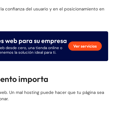
 la confianza del usuario y en el posicionamiento en
es web para su empresa
Ver servicios
eb desde cero, una tienda online o
tenemos la solución ideal para ti.
iento importa
o web. Un mal hosting puede hacer que tu página sea
onar.